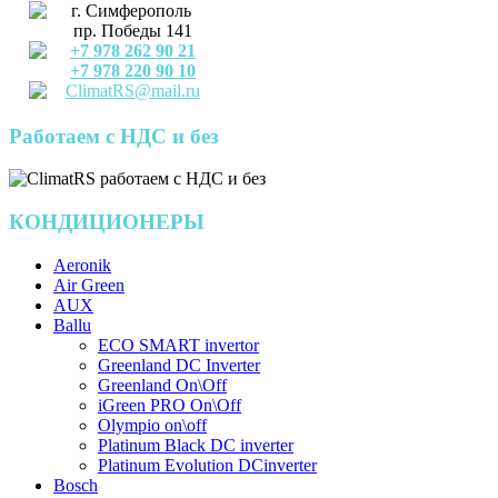
г. Симферополь
пр. Победы 141
+7 978 262 90 21
+7 978 220 90 10
ClimatRS@mail.ru
Работаем с НДС и без
КОНДИЦИОНЕРЫ
Aeronik
Air Green
AUX
Ballu
ECO SMART invertor
Greenland DС Inverter
Greenland On\Off
iGreen PRO On\Off
Olympio on\off
Platinum Black DC inverter
Platinum Evolution DCinverter
Bosch