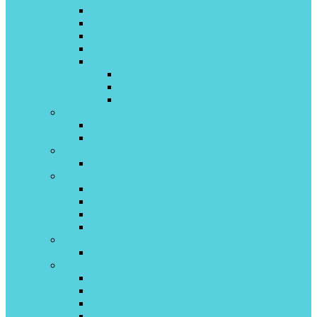
ATX-KV Siesta
FTXB-C
FTXM-M (ATXM-N)
FTXS-K
Stylish R-32 inverter
White
Silver
Black Wood
EcoStar
SPARK Inverter
SPARK on\off
Electrolux
MONACO Super DC Inverter
Energolux
CHAMPERY inverter
ZURICH4 Full DC-inverter
LAUSANNE on\off
BERN LE Full DC-inverter
General Fujitsu
ECO RANGE
Gree
BORA On\off
FAIRY On\off
BORA inverter
SMART Inverter