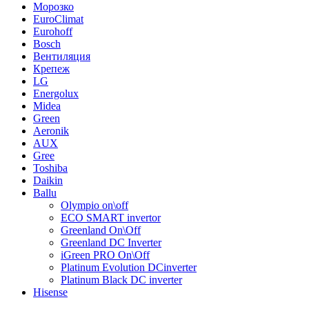
Морозко
EuroClimat
Eurohoff
Bosch
Вентиляция
Крепеж
LG
Energolux
Midea
Green
Aeronik
AUX
Gree
Toshiba
Daikin
Ballu
Olympio on\off
ECO SMART invertor
Greenland On\Off
Greenland DС Inverter
iGreen PRO On\Off
Platinum Evolution DCinverter
Platinum Black DC inverter
Hisense