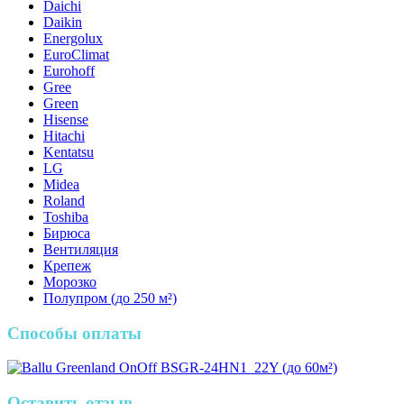
Daichi
Daikin
Energolux
EuroClimat
Eurohoff
Gree
Green
Hisense
Hitachi
Kentatsu
LG
Midea
Roland
Toshiba
Бирюса
Вентиляция
Крепеж
Морозко
Полупром (до 250 м²)
Способы оплаты
Оставить отзыв