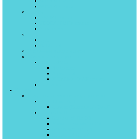
WIZARD on\off
WIZARD inverter
Toshiba
HAORI invertor
SHORAI EDGE inverter
Seiya invertor
Tosot
Lyra
Natal on/off
Мобильные кондиционеры
Облачный кондиционер
Daichi облако
Air inverter
Alpha on/off
X-TREME PEAK inveretr
Подписка
Каталог
Полупромышленные кондиционеры
Royal Clima Proff
Cassette (Кассетный) On\off
Бирюса Proff
Кассетный On Off
Универсальный On Off
Канальный On Off
Колонный On off