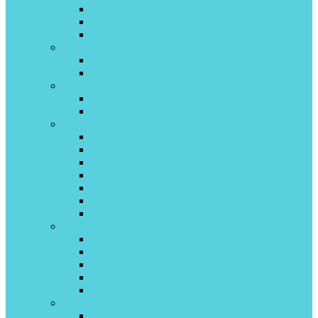
Olympio on\off
Platinum Black DC inverter
Platinum Evolution DCinverter
Bosch
CLL 5000 inverter
CLL 2000 on off
CHERBROOKE
Crystal invertor
Crystal Standard on\off
Cooper&Hunter
Air Master inverter
Arctic Inverter
Consol Inverter
Suprime G, S, B
Vital inverter
Winner inverter
Prima Plus
Daichi
O² inverter
Peak inverter
Everest on/off
ICE on/off
Carbon on/off
Daikin
ATXC-B inverter R-32