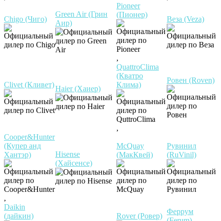
Pioneer
Green Air (Грин
(Пионер)
Chigo (Чиго)
Веза (Veza)
Аир)
,
QuattroClima
(Кватро
Ровен (Roven)
Clivet (Кливет)
Клима)
Haier (Хаиер)
,
Cooper&Hunter
(Купер анд
McQuay
Рувинил
Hisense
Хантэр)
(МакКвей)
(RuVinil)
(Хайсенсе)
,
Daikin
Феррум
(дайкин)
Rover (Ровер)
(Ferum)