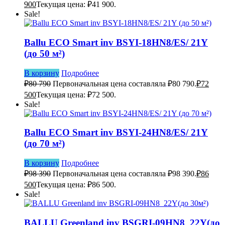
900
Текущая цена: ₽41 900.
Sale!
Ballu ECO Smart inv BSYI-18HN8/ES/ 21Y
(до 50 м²)
В корзину
Подробнее
₽
80 790
Первоначальная цена составляла ₽80 790.
₽
72
500
Текущая цена: ₽72 500.
Sale!
Ballu ECO Smart inv BSYI-24HN8/ES/ 21Y
(до 70 м²)
В корзину
Подробнее
₽
98 390
Первоначальная цена составляла ₽98 390.
₽
86
500
Текущая цена: ₽86 500.
Sale!
BALLU Greenland inv BSGRI-09HN8_22Y(до