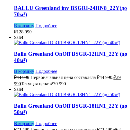
BALLU Greenland inv BSGRI-24HN8_22Y(до
70м²)
В корзину
Подробнее
₽
128 990
Sale!
Ballu Greenland OnOff BSGR-12HN1_22Y (до
40м²)
В корзину
Подробнее
₽
44 990
Первоначальная цена составляла ₽44 990.
₽
39
990
Текущая цена: ₽39 990.
Sale!
Ballu Greenland OnOff BSGR-18HN1_22Y (до
50м²)
В корзину
Подробнее
₽
72 490
Первоначальная цена составляла ₽72 490.
₽
62