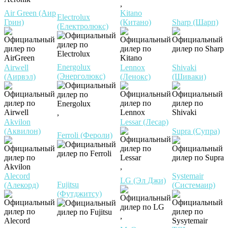
,
Air Green (Аир
Kitano
Electrolux
Грин)
(Китано)
Sharp (Шарп)
(Електролюкс)
Energolux
Airwell
Lennox
Shivaki
(Энерголюкс)
(Аирвэл)
(Ленокс)
(Шиваки)
,
Akvilon
Lessar (Лесар)
(Аквилон)
Supra (Супра)
Ferroli (Фероли)
,
Alecord
Systemair
LG (Эл Джи)
Fujitsu
(Алекорд)
(Системаир)
(Футджитсу)
,