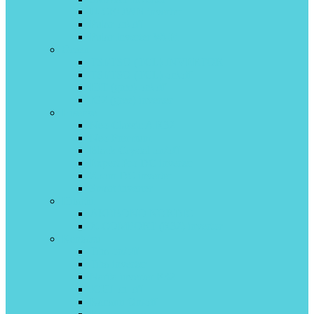
U-CROWN inverter
Pular on\off
Pular Inverter Wi-Fi
Green
TSI/TSO (TCL) INVERTOR
TSI/TSO (TCL) on\off
HiT (gree) on\off
IG2 (gree) inverter
Hisense
Neo Classic A R32
Neo Premium
Black Crystal on/off
Expert Pro DC inverter
Zoom DC inverter
Smart inverter
Hitachi
AKEBONO NORDIC
X-COMFORT (R32) invertor
Kentatsu
Tiba on/off
Tiba inverter
Narita inverter R32
ICHI on off
Kanami On/off