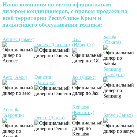
Наша компания является официальным
дилером кондиционеров, с правом продажи на
всей территории Республике Крым и
дальнейшего обслуживания техники:
Sakata
Aermec (армек)
IGC
(Саката)
Dantex (Дантэкс)
(ИДжиСи)
Samsung
(Самсунг)
Danterm
Aero (Аэро)
Jax (Джакс)
(Дантэрм)
,
Kentatsu
Aeronik
(Кентатсу)
(Аероник)
Sanyo (Саньо)
Denko (Дэнко)