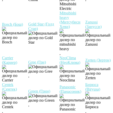
Mitsubishi
heavy
(Митсубиси
Zanussi
Gold Star (Голд
Bosch (Бош)
Хеви)
(Занусси)
Стар)
,
Carrier
NeoClima
Zerten (Зертен)
Gree (Гри)
(Кариер)
(НеоКлима)
,
Centek
Бирюса
Panasonic
(Сентек)
(Biryusa)
Green (Грин)
(Панасоник)
,
,
,