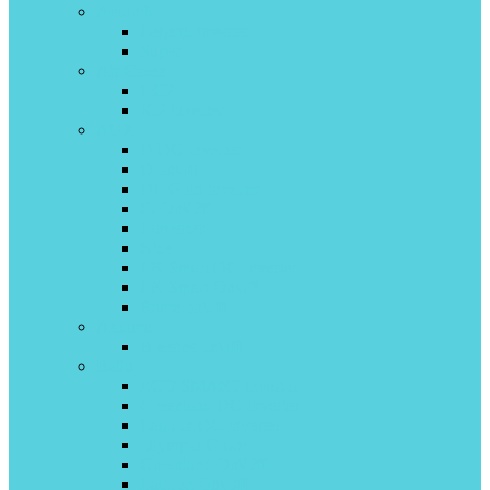
Aeronik
Legend inverter
Super
Air Green
HG2
IC2 inverter
AUX
D DC-inverter
D on\off
DE Gold inverter
FJ On\Off
J inverter
Kids
LK Smart DC-inverter
LK Smart On\off
Prime on\off
Axioma
B-series on\off
Ballu
ECO SMART invertor
Greenland DС Inverter
Lagoon DC inverter
Olympio Grace
Greenland On\Off
Lagoon On\Off