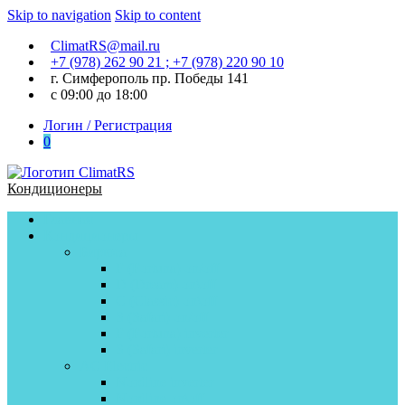
Skip to navigation
Skip to content
ClimatRS@mail.ru
+7 (978) 262 90 21 ; +7 (978) 220 90 10
г. Симферополь пр. Победы 141
с 09:00 до 18:00
Логин / Регистрация
0
Кондиционеры
Главная
Кондиционеры
Бирюса
F (Fortuna) on/off
D (Dream) on\off
C (Classic) on\off
S (Safari) on/off
F (Fortuna) inverter
S (Safari) inverter
AC Electric
Nordline inverter
Nordline on\off