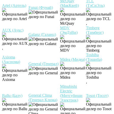
McQuay
TCL
Artel (Артель)
(МакКвей)
(ТэСиЭль)
Funai (Фунай)
,
MDV
Timberg
AUX (Аукс)
(ЭмДэВи)
(Тимберг)
Galanz (Галанц)
,
Toshiba
Axioma
Midea (Мидеа)
(Тошиба)
(Аксиома)
General (Генерал)
,
Mitsubishi
Electric
General Clima
Ballu (Балу)
(Митсубиши
Tosot (Тосот)
(Генерал Клима)
Электрик)
,
,