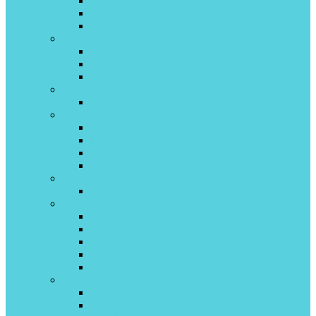
Kanami inverter
Quantum On/off
Turin inverter
Lessar
Amigo inverter
Cool+ On\Off
Ego inverter
LG
ProCool inverter
Midea
Primary On/off
Primary inverter
Paramount On/off
Paramount inverter
Pioneer
Artis
Quattroclima
BERGAMO on/off
Monsone invertor
VENTO on/off
Ferrara invertor
VERONA invertor
Roland
Favorite II on\off
Favorite II inverter