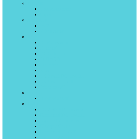
Aeronik
Legend inverter
Super
Air Green
HG2
IC2 inverter
AUX
D DC-inverter
D on\off
DE Gold inverter
FJ On\Off
J inverter
Kids
LK Smart DC-inverter
LK Smart On\off
Prime on\off
Axioma
B-series on\off
Ballu
ECO SMART invertor
Greenland DС Inverter
Lagoon DC inverter
Olympio Grace
Greenland On\Off
Lagoon On\Off