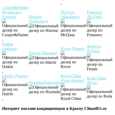
,
Cooper&Hunter
(Купер анд
McQuay
Рувинил
Hisense
Хантэр)
(МакКвей)
(RuVinil)
(Хайсенсе)
,
Daikin
Феррум
(дайкин)
Rover (Ровер)
(Ferum)
Hitachi (Хитачи)
,
Daichi (Даичи)
Royal Clima
Roda Clima
(Роял Клима)
Hyundai(Хюндай)
(Рёда)
,
Интернет магазин кондиционеров в Крыму ClimatRS.ru