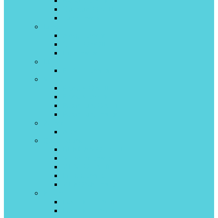
Kanami inverter
Quantum On/off
Turin inverter
Lessar
Amigo inverter
Cool+ On\Off
Ego inverter
LG
ProCool inverter
Midea
Primary On/off
Primary inverter
Paramount On/off
Paramount inverter
Pioneer
Artis
Quattroclima
BERGAMO on/off
Monsone invertor
VENTO on/off
Ferrara invertor
VERONA invertor
Roland
Favorite II on\off
Favorite II inverter