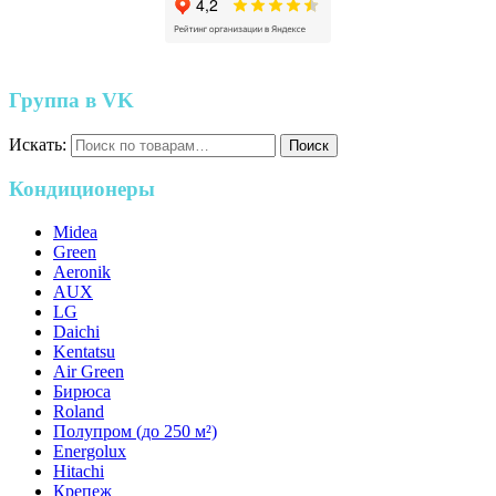
Группа в VK
Искать:
Поиск
Кондиционеры
Midea
Green
Aeronik
AUX
LG
Daichi
Kentatsu
Air Green
Бирюса
Roland
Полупром (до 250 м²)
Energolux
Hitachi
Крепеж