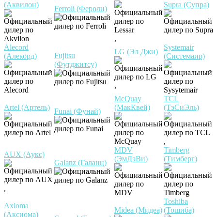
(Аквилон)
Supra (Супра)
Ferroli (Фероли)
,
Alecord
Systemair
LG (Эл Джи)
Fujitsu
(Алекорд)
(Системаир)
(Футджитсу)
,
McQuay
TCL
Artel (Артель)
(МакКвей)
(ТэСиЭль)
Funai (Фунай)
,
MDV
Timberg
AUX (Аукс)
(ЭмДэВи)
(Тимберг)
Galanz (Галанц)
,
Toshiba
Axioma
Midea (Мидеа)
(Тошиба)
(Аксиома)