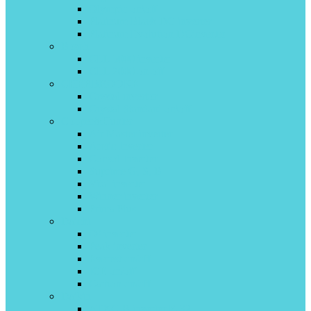
Olympio on\off
Platinum Black DC inverter
Platinum Evolution DCinverter
Bosch
CLL 5000 inverter
CLL 2000 on off
CHERBROOKE
Crystal invertor
Crystal Standard on\off
Cooper&Hunter
Air Master inverter
Arctic Inverter
Consol Inverter
Suprime G, S, B
Vital inverter
Winner inverter
Prima Plus
Daichi
O² inverter
Peak inverter
Everest on/off
ICE on/off
Carbon on/off
Daikin
ATXC-B inverter R-32