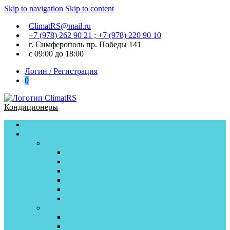
Skip to navigation
Skip to content
ClimatRS@mail.ru
+7 (978) 262 90 21 ; +7 (978) 220 90 10
г. Симферополь пр. Победы 141
с 09:00 до 18:00
Логин / Регистрация
0
Кондиционеры
Главная
Кондиционеры
Бирюса
F (Fortuna) on/off
D (Dream) on\off
C (Classic) on\off
S (Safari) on/off
F (Fortuna) inverter
S (Safari) inverter
AC Electric
Nordline inverter
Nordline on\off