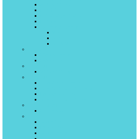
ATX-KV Siesta
FTXB-C
FTXM-M (ATXM-N)
FTXS-K
Stylish R-32 inverter
White
Silver
Black Wood
EcoStar
SPARK Inverter
SPARK on\off
Electrolux
MONACO Super DC Inverter
Energolux
CHAMPERY inverter
ZURICH4 Full DC-inverter
LAUSANNE on\off
BERN LE Full DC-inverter
General Fujitsu
ECO RANGE
Gree
BORA On\off
FAIRY On\off
BORA inverter
SMART Inverter