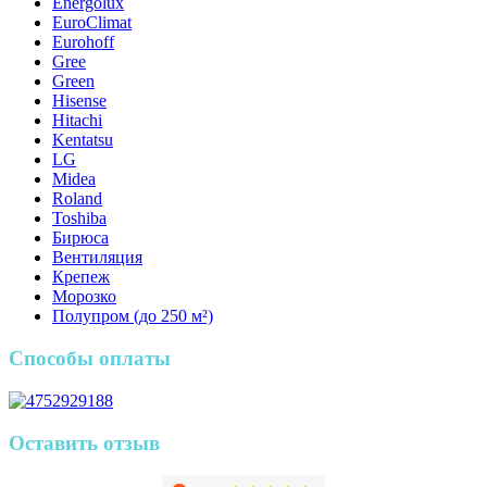
Energolux
EuroClimat
Eurohoff
Gree
Green
Hisense
Hitachi
Kentatsu
LG
Midea
Roland
Toshiba
Бирюса
Вентиляция
Крепеж
Морозко
Полупром (до 250 м²)
Способы оплаты
Оставить отзыв