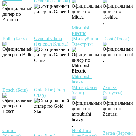
General (Генерал)
,
Mitsubishi
Electric
General Clima
Ballu (Балу)
(Митсубиши
Tosot (Тосот)
(Генерал Клима)
Электрик)
,
,
Mitsubishi
heavy
(Митсубиси
Zanussi
Gold Star (Голд
Bosch (Бош)
Хеви)
(Занусси)
Стар)
,
Carrier
NeoClima
Zerten (Зертен)
Gree (Гри)
(Кариер)
(НеоКлима)