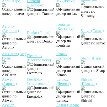
Danterm
Aero (Аэро)
Jax (Джакс)
(Дантэрм)
,
Kentatsu
Aeronik
(Кентатсу)
(Аероник)
Sanyo (Саньо)
Denko (Дэнко)
,
Air Green (Аир
Kitano
Electrolux
Грин)
(Китано)
Sharp (Шарп)
(Електролюкс)
Energolux
Airwell
Lennox
Shivaki
(Энерголюкс)
(Аирвэл)
(Ленокс)
(Шиваки)
,
Akvilon
Lessar (Лесар)