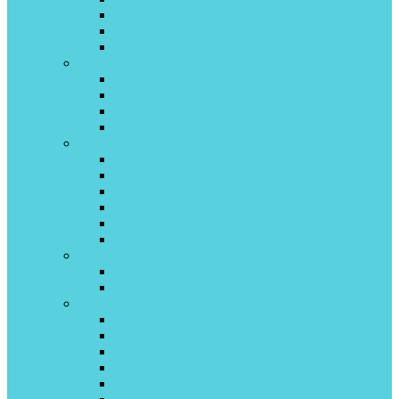
U-CROWN inverter
Pular on\off
Pular Inverter Wi-Fi
Green
TSI/TSO (TCL) INVERTOR
TSI/TSO (TCL) on\off
HiT (gree) on\off
IG2 (gree) inverter
Hisense
Neo Classic A R32
Neo Premium
Black Crystal on/off
Expert Pro DC inverter
Zoom DC inverter
Smart inverter
Hitachi
AKEBONO NORDIC
X-COMFORT (R32) invertor
Kentatsu
Tiba on/off
Tiba inverter
Narita inverter R32
ICHI on off
Kanami On/off