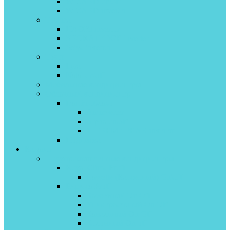
WIZARD on\off
WIZARD inverter
Toshiba
HAORI invertor
SHORAI EDGE inverter
Seiya invertor
Tosot
Lyra
Natal on/off
Мобильные кондиционеры
Облачный кондиционер
Daichi облако
Air inverter
Alpha on/off
X-TREME PEAK inveretr
Подписка
Каталог
Полупромышленные кондиционеры
Royal Clima Proff
Cassette (Кассетный) On\off
Бирюса Proff
Кассетный On Off
Универсальный On Off
Канальный On Off
Колонный On off