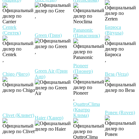
,
Centek
Бирюса
Panasonic
(Сентек)
(Biryusa)
Green (Грин)
(Панасоник)
,
,
,
Pioneer
Green Air (Грин
(Пионер)
Chigo (Чиго)
Веза (Veza)
Аир)
,
QuattroClima
(Кватро
Ровен (Roven)
Clivet (Кливет)
Клима)
Haier (Хаиер)