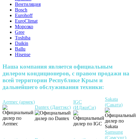
Вентиляция
Bosch
Eurohoff
EuroClimat
Морозко
Gree
Toshiba
Daikin
Ballu
Hisense
Наша компания является официальным
дилером кондиционеров, с правом продажи на
всей территории Республике Крым и
дальнейшего обслуживания техники:
Sakata
Aermec (армек)
IGC
(Саката)
Dantex (Дантэкс)
(ИДжиСи)
Samsung
(Самсунг)