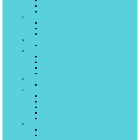
Kanami inverter
Quantum On/off
Turin inverter
Lessar
Amigo inverter
Cool+ On\Off
Ego inverter
LG
ProCool inverter
Midea
Primary On/off
Primary inverter
Paramount On/off
Paramount inverter
Pioneer
Artis
Quattroclima
BERGAMO on/off
Monsone invertor
VENTO on/off
Ferrara invertor
VERONA invertor
Roland
Favorite II on\off
Favorite II inverter