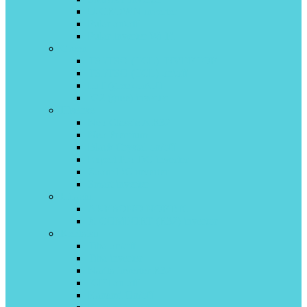
U-CROWN inverter
Pular on\off
Pular Inverter Wi-Fi
Green
TSI/TSO (TCL) INVERTOR
TSI/TSO (TCL) on\off
HiT (gree) on\off
IG2 (gree) inverter
Hisense
Neo Classic A R32
Neo Premium
Black Crystal on/off
Expert Pro DC inverter
Zoom DC inverter
Smart inverter
Hitachi
AKEBONO NORDIC
X-COMFORT (R32) invertor
Kentatsu
Tiba on/off
Tiba inverter
Narita inverter R32
ICHI on off
Kanami On/off