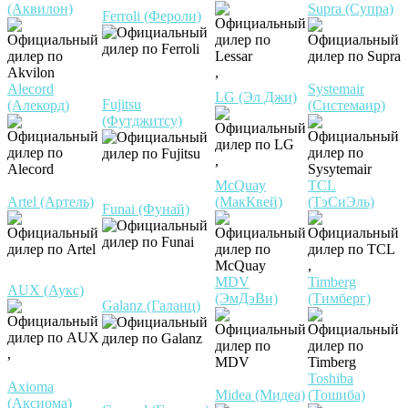
(Аквилон)
Supra (Супра)
Ferroli (Фероли)
,
Alecord
Systemair
LG (Эл Джи)
Fujitsu
(Алекорд)
(Системаир)
(Футджитсу)
,
McQuay
TCL
Artel (Артель)
(МакКвей)
(ТэСиЭль)
Funai (Фунай)
,
MDV
Timberg
AUX (Аукс)
(ЭмДэВи)
(Тимберг)
Galanz (Галанц)
,
Toshiba
Axioma
Midea (Мидеа)
(Тошиба)
(Аксиома)