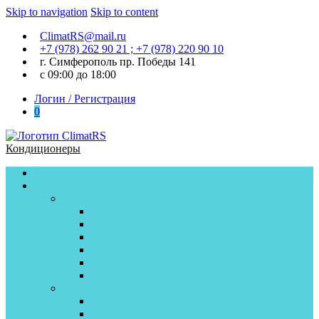
Skip to navigation
Skip to content
ClimatRS@mail.ru
+7 (978) 262 90 21 ; +7 (978) 220 90 10
г. Симферополь пр. Победы 141
с 09:00 до 18:00
Логин / Регистрация
0
Кондиционеры
Главная
Кондиционеры
Бирюса
F (Fortuna) on/off
D (Dream) on\off
C (Classic) on\off
S (Safari) on/off
F (Fortuna) inverter
S (Safari) inverter
AC Electric
Nordline inverter
Nordline on\off