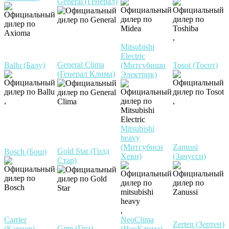
General (Генерал)
,
Mitsubishi
Electric
General Clima
Ballu (Балу)
(Митсубиши
Tosot (Тосот)
(Генерал Клима)
Электрик)
,
,
Mitsubishi
heavy
(Митсубиси
Zanussi
Gold Star (Голд
Bosch (Бош)
Хеви)
(Занусси)
Стар)
,
Carrier
NeoClima
Zerten (Зертен)
Gree (Гри)
(Кариер)
(НеоКлима)