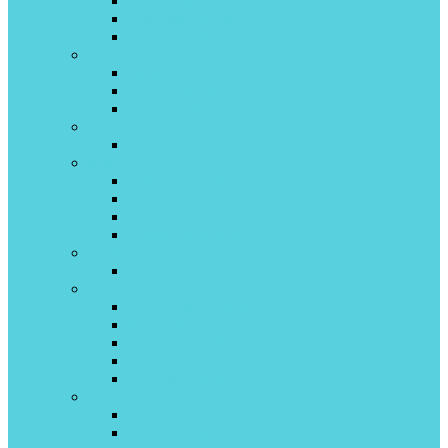
Kanami inverter
Quantum On/off
Turin inverter
Lessar
Amigo inverter
Cool+ On\Off
Ego inverter
LG
ProCool inverter
Midea
Primary On/off
Primary inverter
Paramount On/off
Paramount inverter
Pioneer
Artis
Quattroclima
BERGAMO on/off
Monsone invertor
VENTO on/off
Ferrara invertor
VERONA invertor
Roland
Favorite II on\off
Favorite II inverter