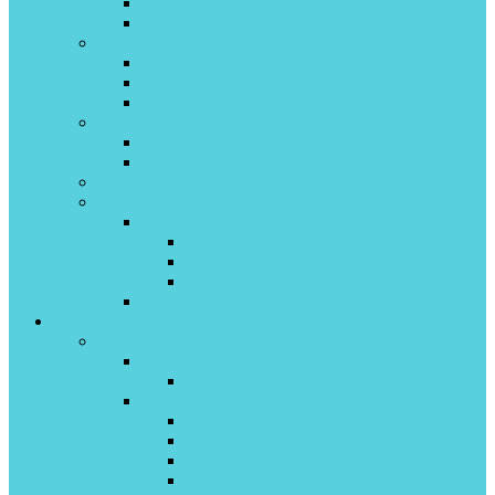
WIZARD on\off
WIZARD inverter
Toshiba
HAORI invertor
SHORAI EDGE inverter
Seiya invertor
Tosot
Lyra
Natal on/off
Мобильные кондиционеры
Облачный кондиционер
Daichi облако
Air inverter
Alpha on/off
X-TREME PEAK inveretr
Подписка
Каталог
Полупромышленные кондиционеры
Royal Clima Proff
Cassette (Кассетный) On\off
Бирюса Proff
Кассетный On Off
Универсальный On Off
Канальный On Off
Колонный On off