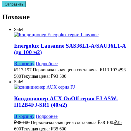
Похожие
Sale!
Energolux Lausanne SAS36L1-A/SAU36L1-A
(до 100 м2)
В корзину
Подробнее
₽
113 197
Первоначальная цена составляла ₽113 197.
₽
93
500
Текущая цена: ₽93 500.
Sale!
Кондиционер AUX OnOff серия FJ ASW-
H12B4FJ-SR1 (40м2)
В корзину
Подробнее
₽
38 100
Первоначальная цена составляла ₽38 100.
₽
35
600
Текущая цена: ₽35 600.