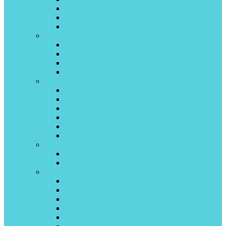
U-CROWN inverter
Pular on\off
Pular Inverter Wi-Fi
Green
TSI/TSO (TCL) INVERTOR
TSI/TSO (TCL) on\off
HiT (gree) on\off
IG2 (gree) inverter
Hisense
Neo Classic A R32
Neo Premium
Black Crystal on/off
Expert Pro DC inverter
Zoom DC inverter
Smart inverter
Hitachi
AKEBONO NORDIC
X-COMFORT (R32) invertor
Kentatsu
Tiba on/off
Tiba inverter
Narita inverter R32
ICHI on off
Kanami On/off