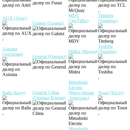
,
MDV
Timberg
AUX (Аукс)
(ЭмДэВи)
(Тимберг)
Galanz (Галанц)
,
Toshiba
Axioma
Midea (Мидеа)
(Тошиба)
(Аксиома)
General (Генерал)
,
Mitsubishi
Electric
General Clima
Ballu (Балу)
(Митсубиши
Tosot (Тосот)
(Генерал Клима)
Электрик)
,
,
Mitsubishi