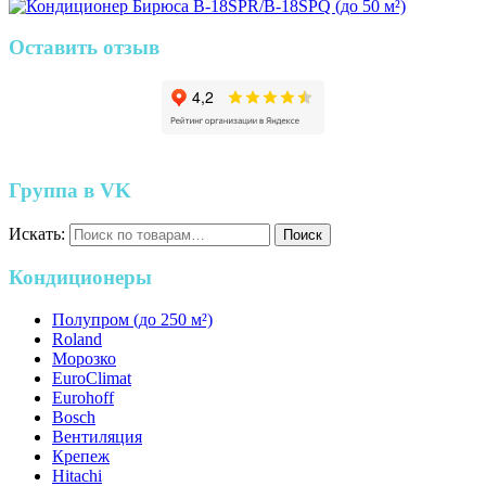
Оставить отзыв
Группа в VK
Искать:
Поиск
Кондиционеры
Полупром (до 250 м²)
Roland
Морозко
EuroClimat
Eurohoff
Bosch
Вентиляция
Крепеж
Hitachi