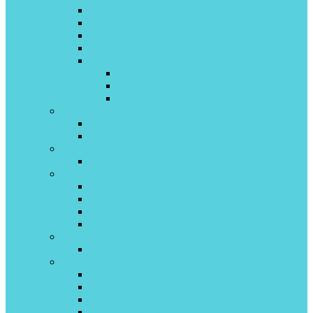
ATX-KV Siesta
FTXB-C
FTXM-M (ATXM-N)
FTXS-K
Stylish R-32 inverter
White
Silver
Black Wood
EcoStar
SPARK Inverter
SPARK on\off
Electrolux
MONACO Super DC Inverter
Energolux
CHAMPERY inverter
ZURICH4 Full DC-inverter
LAUSANNE on\off
BERN LE Full DC-inverter
General Fujitsu
ECO RANGE
Gree
BORA On\off
FAIRY On\off
BORA inverter
SMART Inverter