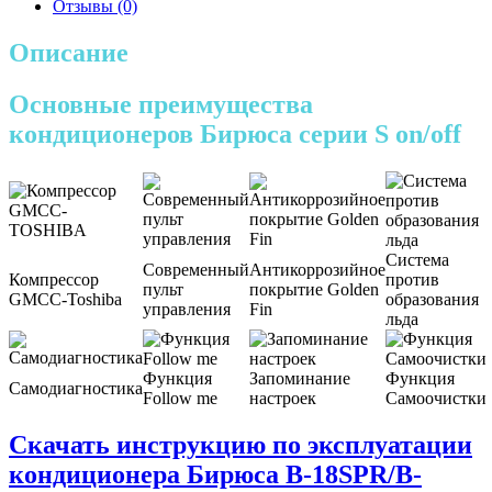
Отзывы (0)
Описание
Основные преимущества
кондиционеров Бирюса серии S on/off
Система
Современный
Антикоррозийное
Компрессор
против
пульт
покрытие Golden
GMCC-Toshiba
образования
управления
Fin
льда
Функция
Запоминание
Функция
Самодиагностика
Follow me
настроек
Самоочистки
Скачать инструкцию по эксплуатации
кондиционера Бирюса B-18SPR/B-