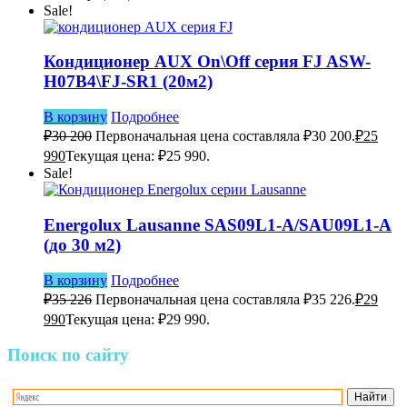
Sale!
Кондиционер AUX On\Off серия FJ ASW-
H07B4\FJ-SR1 (20м2)
В корзину
Подробнее
₽
30 200
Первоначальная цена составляла ₽30 200.
₽
25
990
Текущая цена: ₽25 990.
Sale!
Energolux Lausanne SAS09L1-A/SAU09L1-A
(до 30 м2)
В корзину
Подробнее
₽
35 226
Первоначальная цена составляла ₽35 226.
₽
29
990
Текущая цена: ₽29 990.
Поиск по сайту