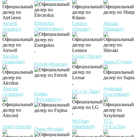
Energolux
Airwell
Lennox
Shivaki
(Энерголюкс)
(Аирвэл)
(Ленокс)
(Шиваки)
,
Akvilon
Lessar (Лесар)
(Аквилон)
Supra (Супра)
Ferroli (Фероли)
,
Alecord
Systemair
LG (Эл Джи)
Fujitsu
(Алекорд)
(Системаир)
(Футджитсу)
,
McQuay
TCL
Artel (Артель)
(МакКвей)
(ТэСиЭль)
Funai (Фунай)