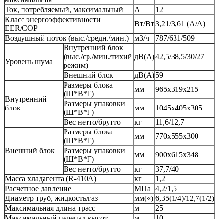
Ток, потребляемый, максимальный
A
12
Класс энергоэффективности
Вт/Вт
3,21/3,61 (A/A)
EER/COP
Воздушный поток (выс./средн./мин.)
м3/ч
787/631/509
Внутренний блок
(выс./ср./мин./тихий
дВ(А)
42,5/38,5/30/27
Уровень шума
режим)
Внешний блок
дВ(А)
59
Размеры блока
мм
965x319x215
(Ш*В*Г)
Внутренний
Размеры упаковки
блок
мм
1045x405x305
(Ш*В*Г)
Вес нетто/брутто
кг
11,6/12,7
Размеры блока
мм
770x555x300
(Ш*В*Г)
Внешний блок
Размеры упаковки
мм
900x615x348
(Ш*В*Г)
Вес нетто/брутто
кг
37,7/40
Масса хладагента (R-410A)
кг
1,2
Расчетное давление
МПа
4,2/1,5
Диаметр труб, жидкость/газ
мм(«)
6,35(1/4)/12,7(1/2)
Максимальная длина трасс
м
25
Максимальный перепад высот
м
10