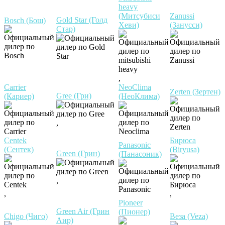
heavy
(Митсубиси
Zanussi
Gold Star (Голд
Bosch (Бош)
Хеви)
(Занусси)
Стар)
,
Carrier
NeoClima
Zerten (Зертен)
Gree (Гри)
(Кариер)
(НеоКлима)
,
Centek
Бирюса
Panasonic
(Сентек)
(Biryusa)
Green (Грин)
(Панасоник)
,
,
,
Pioneer
Green Air (Грин
(Пионер)
Chigo (Чиго)
Веза (Veza)
Аир)