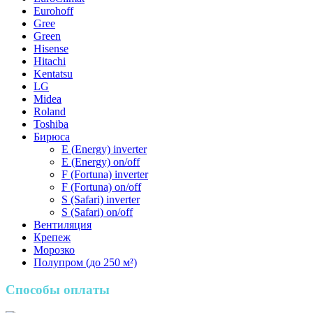
Eurohoff
Gree
Green
Hisense
Hitachi
Kentatsu
LG
Midea
Roland
Toshiba
Бирюса
E (Energy) inverter
E (Energy) on/off
F (Fortuna) inverter
F (Fortuna) on/off
S (Safari) inverter
S (Safari) on/off
Вентиляция
Крепеж
Морозко
Полупром (до 250 м²)
Способы оплаты