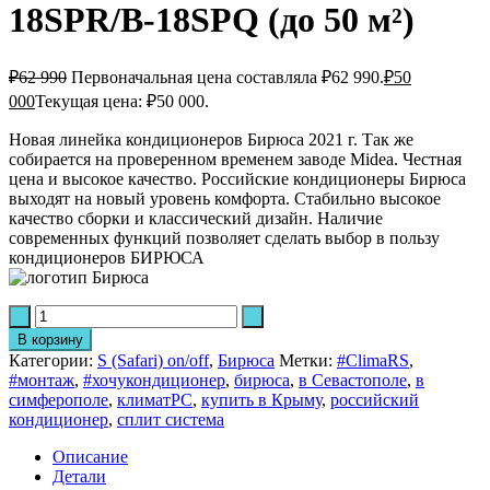
18SPR/B-18SPQ (до 50 м²)
₽
62 990
Первоначальная цена составляла ₽62 990.
₽
50
000
Текущая цена: ₽50 000.
Новая линейка кондиционеров Бирюса 2021 г. Так же
собирается на проверенном временем заводе Midea. Честная
цена и высокое качество. Российские кондиционеры Бирюса
выходят на новый уровень комфорта. Стабильно высокое
качество сборки и классический дизайн. Наличие
современных функций позволяет сделать выбор в пользу
кондиционеров БИРЮСА
В корзину
Категории:
S (Safari) on/off
,
Бирюса
Метки:
#ClimaRS
,
#монтаж
,
#хочукондиционер
,
бирюса
,
в Севастополе
,
в
симферополе
,
климатРС
,
купить в Крыму
,
российский
кондиционер
,
сплит система
Описание
Детали