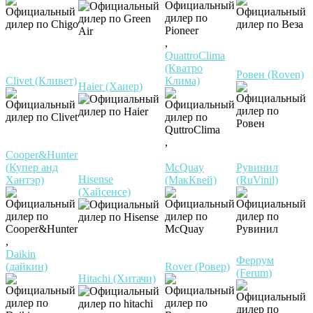
,
QuattroClima
(Кватро
Ровен (Roven)
Clivet (Кливет)
Клима)
Haier (Хаиер)
,
Cooper&Hunter
(Купер анд
McQuay
Рувинил
Hisense
Хантэр)
(МакКвей)
(RuVinil)
(Хайсенсе)
,
Daikin
Феррум
(дайкин)
Rover (Ровер)
(Ferum)
Hitachi (Хитачи)