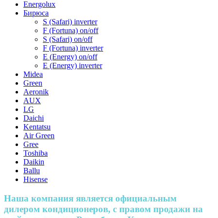
Energolux
Бирюса
S (Safari) inverter
F (Fortuna) on/off
S (Safari) on/off
F (Fortuna) inverter
E (Energy) on/off
E (Energy) inverter
Midea
Green
Aeronik
AUX
LG
Daichi
Kentatsu
Air Green
Gree
Toshiba
Daikin
Ballu
Hisense
Наша компания является официальным
дилером кондиционеров, с правом продажи на