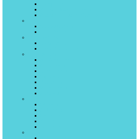
Olympio on\off
Platinum Black DC inverter
Platinum Evolution DCinverter
Bosch
CLL 5000 inverter
CLL 2000 on off
CHERBROOKE
Crystal invertor
Crystal Standard on\off
Cooper&Hunter
Air Master inverter
Arctic Inverter
Consol Inverter
Suprime G, S, B
Vital inverter
Winner inverter
Prima Plus
Daichi
O² inverter
Peak inverter
Everest on/off
ICE on/off
Carbon on/off
Daikin
ATXC-B inverter R-32