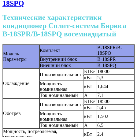
18SPQ
Технические характеристики
кондиционер Сплит-система Бирюса
B-18SPR/B-18SPQ восемнадцатый
B-18SPR/B-
Комплект
18SPQ
Модель
Параметры
Внутренний блок
B-18SPR
Внешний блок
B-18SPQ
БТЕ/ч
18000
Производительность
кВт
5,3
Охлаждение
Мощность
кВт
1,644
номинальная
Ток номинальный
A
7,1
БТЕ/ч
18500
Производительность
кВт
5,45
Обогрев
Мощность
кВт
1,502
номинальная
Ток номинальный
A
6,5
Мощность, потребляемая,
кВт
2,4
максимальная