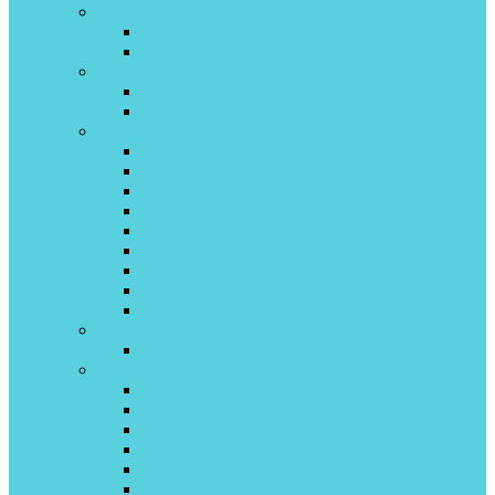
Aeronik
Legend inverter
Super
Air Green
HG2
IC2 inverter
AUX
D DC-inverter
D on\off
DE Gold inverter
FJ On\Off
J inverter
Kids
LK Smart DC-inverter
LK Smart On\off
Prime on\off
Axioma
B-series on\off
Ballu
ECO SMART invertor
Greenland DС Inverter
Lagoon DC inverter
Olympio Grace
Greenland On\Off
Lagoon On\Off