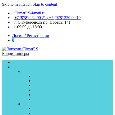
Skip to navigation
Skip to content
ClimatRS@mail.ru
+7 (978) 262 90 21 ; +7 (978) 220 90 10
г. Симферополь пр. Победы 141
с 09:00 до 18:00
Логин / Регистрация
0
Кондиционеры
Главная
Кондиционеры
Бирюса
F (Fortuna) on/off
D (Dream) on\off
C (Classic) on\off
S (Safari) on/off
F (Fortuna) inverter
S (Safari) inverter
AC Electric
Nordline inverter
Nordline on\off