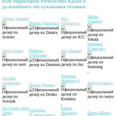
всей территории Республике Крым и
дальнейшего обслуживания техники:
Sakata
Aermec (армек)
IGC
(Саката)
Dantex (Дантэкс)
(ИДжиСи)
Samsung
(Самсунг)
Danterm
Aero (Аэро)
Jax (Джакс)
(Дантэрм)
,
Kentatsu
Aeronik
(Кентатсу)
(Аероник)
Sanyo (Саньо)
Denko (Дэнко)
,
Air Green (Аир
Kitano
Electrolux
Грин)
(Китано)
Sharp (Шарп)
(Електролюкс)