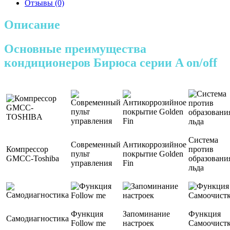
Отзывы (0)
Описание
Основные преимущества
кондиционеров Бирюса серии A on/off
Система
Современный
Антикоррозийное
Компрессор
против
пульт
покрытие Golden
GMCC-Toshiba
образовани
управления
Fin
льда
Функция
Запоминание
Функция
Самодиагностика
Follow me
настроек
Самоочист