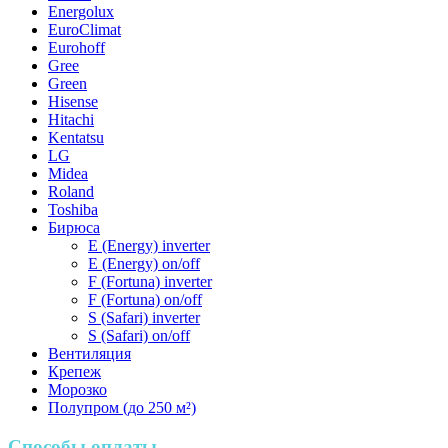
Energolux
EuroClimat
Eurohoff
Gree
Green
Hisense
Hitachi
Kentatsu
LG
Midea
Roland
Toshiba
Бирюса
E (Energy) inverter
E (Energy) on/off
F (Fortuna) inverter
F (Fortuna) on/off
S (Safari) inverter
S (Safari) on/off
Вентиляция
Крепеж
Морозко
Полупром (до 250 м²)
Способы оплаты