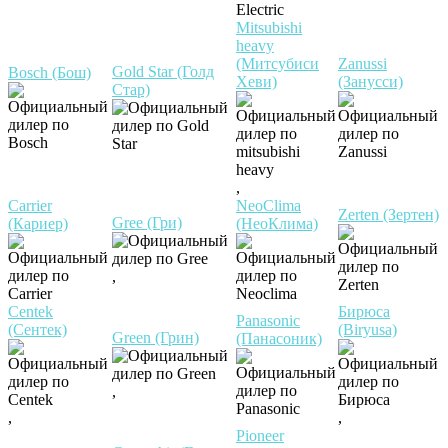
Mitsubishi
heavy
(Митсубиси
Zanussi
Gold Star (Голд
Bosch (Бош)
Хеви)
(Занусси)
Стар)
,
Carrier
NeoClima
Zerten (Зертен)
Gree (Гри)
(Кариер)
(НеоКлима)
,
Centek
Бирюса
Panasonic
(Сентек)
(Biryusa)
Green (Грин)
(Панасоник)
,
,
,
Pioneer