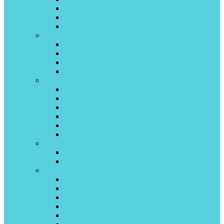
U-CROWN inverter
Pular on\off
Pular Inverter Wi-Fi
Green
TSI/TSO (TCL) INVERTOR
TSI/TSO (TCL) on\off
HiT (gree) on\off
IG2 (gree) inverter
Hisense
Neo Classic A R32
Neo Premium
Black Crystal on/off
Expert Pro DC inverter
Zoom DC inverter
Smart inverter
Hitachi
AKEBONO NORDIC
X-COMFORT (R32) invertor
Kentatsu
Tiba on/off
Tiba inverter
Narita inverter R32
ICHI on off
Kanami On/off