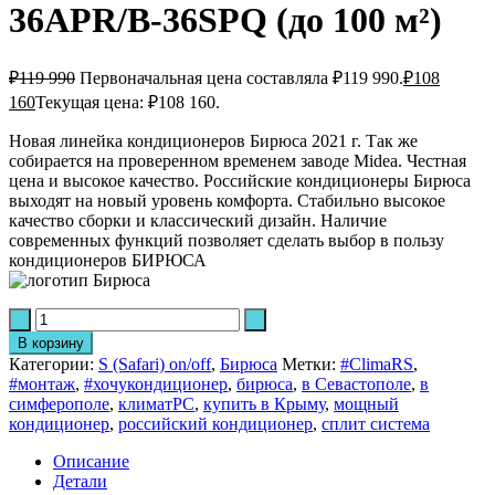
36APR/B-36SPQ (до 100 м²)
₽
119 990
Первоначальная цена составляла ₽119 990.
₽
108
160
Текущая цена: ₽108 160.
Новая линейка кондиционеров Бирюса 2021 г. Так же
собирается на проверенном временем заводе Midea. Честная
цена и высокое качество. Российские кондиционеры Бирюса
выходят на новый уровень комфорта. Стабильно высокое
качество сборки и классический дизайн. Наличие
современных функций позволяет сделать выбор в пользу
кондиционеров БИРЮСА
В корзину
Категории:
S (Safari) on/off
,
Бирюса
Метки:
#ClimaRS
,
#монтаж
,
#хочукондиционер
,
бирюса
,
в Севастополе
,
в
симферополе
,
климатРС
,
купить в Крыму
,
мощный
кондиционер
,
российский кондиционер
,
сплит система
Описание
Детали