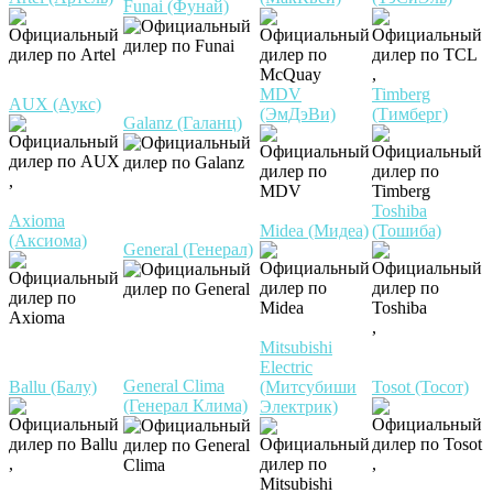
Funai (Фунай)
,
MDV
Timberg
AUX (Аукс)
(ЭмДэВи)
(Тимберг)
Galanz (Галанц)
,
Toshiba
Axioma
Midea (Мидеа)
(Тошиба)
(Аксиома)
General (Генерал)
,
Mitsubishi
Electric
General Clima
Ballu (Балу)
(Митсубиши
Tosot (Тосот)
(Генерал Клима)
Электрик)
,
,