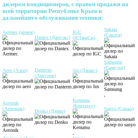
дилером кондиционеров, с правом продажи на
всей территории Республике Крым и
дальнейшего обслуживания техники:
Sakata
Aermec (армек)
IGC
(Саката)
Dantex (Дантэкс)
(ИДжиСи)
Samsung
(Самсунг)
Danterm
Aero (Аэро)
Jax (Джакс)
(Дантэрм)
,
Kentatsu
Aeronik
(Кентатсу)
(Аероник)
Sanyo (Саньо)
Denko (Дэнко)
,