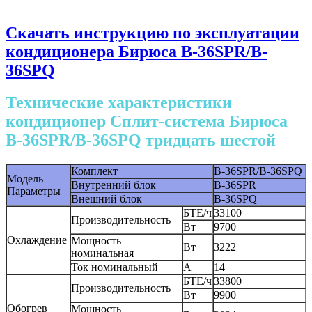
Скачать инструкцию по эксплуатации
кондиционера Бирюса B-36SPR/B-
36SPQ
Технические характеристики
кондиционер Сплит-система Бирюса
B-36SPR/B-36SPQ тридцать шестой
Комплект
B-36SPR/B-36SPQ
Модель
Внутренний блок
B-36SPR
Параметры
Внешний блок
B-36SPQ
БТЕ/ч
33100
Производительность
Вт
9700
Охлаждение
Мощность
Вт
3222
номинальная
Ток номинальный
A
14
БТЕ/ч
33800
Производительность
Вт
9900
Обогрев
Мощность