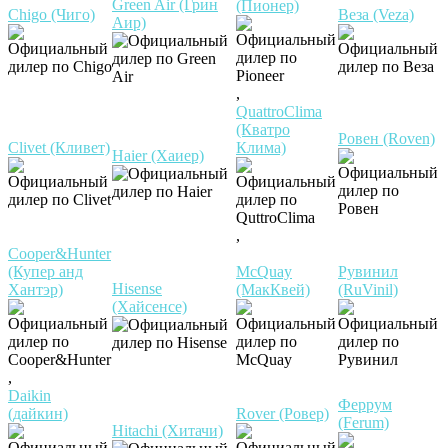
Green Air (Грин
(Пионер)
Chigo (Чиго)
Веза (Veza)
Аир)
,
QuattroClima
(Кватро
Ровен (Roven)
Clivet (Кливет)
Клима)
Haier (Хаиер)
,
Cooper&Hunter
(Купер анд
McQuay
Рувинил
Hisense
Хантэр)
(МакКвей)
(RuVinil)
(Хайсенсе)
,
Daikin
Феррум
(дайкин)
Rover (Ровер)
(Ferum)
Hitachi (Хитачи)