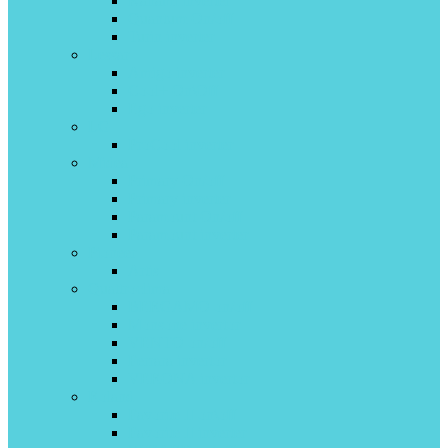
Kanami inverter
Quantum On/off
Turin inverter
Lessar
Amigo inverter
Cool+ On\Off
Ego inverter
LG
ProCool inverter
Midea
Primary On/off
Primary inverter
Paramount On/off
Paramount inverter
Pioneer
Artis
Quattroclima
BERGAMO on/off
Monsone invertor
VENTO on/off
Ferrara invertor
VERONA invertor
Roland
Favorite II on\off
Favorite II inverter