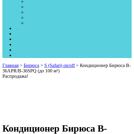
Холодильное оборудование
Холодильные камеры
Торговое оборудование
Крепеж
Рассходные материалы для кондиционеров
Вентиляция
Статьи
Обслуживание
Монтаж
Оплата и доставка
Контакты
Главная
>
Бирюса
>
S (Safari) on/off
> Кондиционер Бирюса B-
36APR/B-36SPQ (до 100 м²)
Распродажа!
Кондиционер Бирюса B-