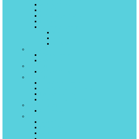
ATX-KV Siesta
FTXB-C
FTXM-M (ATXM-N)
FTXS-K
Stylish R-32 inverter
White
Silver
Black Wood
EcoStar
SPARK Inverter
SPARK on\off
Electrolux
MONACO Super DC Inverter
Energolux
CHAMPERY inverter
ZURICH4 Full DC-inverter
LAUSANNE on\off
BERN LE Full DC-inverter
General Fujitsu
ECO RANGE
Gree
BORA On\off
FAIRY On\off
BORA inverter
SMART Inverter