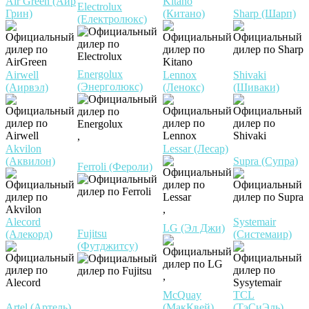
Air Green (Аир
Kitano
Electrolux
Грин)
(Китано)
Sharp (Шарп)
(Електролюкс)
Energolux
Airwell
Lennox
Shivaki
(Энерголюкс)
(Аирвэл)
(Ленокс)
(Шиваки)
,
Akvilon
Lessar (Лесар)
(Аквилон)
Supra (Супра)
Ferroli (Фероли)
,
Alecord
Systemair
LG (Эл Джи)
Fujitsu
(Алекорд)
(Системаир)
(Футджитсу)
,
McQuay
TCL
Artel (Артель)
(МакКвей)
(ТэСиЭль)