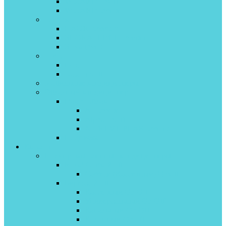
WIZARD on\off
WIZARD inverter
Toshiba
HAORI invertor
SHORAI EDGE inverter
Seiya invertor
Tosot
Lyra
Natal on/off
Мобильные кондиционеры
Облачный кондиционер
Daichi облако
Air inverter
Alpha on/off
X-TREME PEAK inveretr
Подписка
Каталог
Полупромышленные кондиционеры
Royal Clima Proff
Cassette (Кассетный) On\off
Бирюса Proff
Кассетный On Off
Универсальный On Off
Канальный On Off
Колонный On off