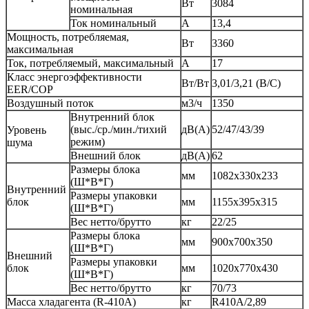
Вт
3084
номинальная
Ток номинальный
A
13,4
Мощность, потребляемая,
Вт
3360
максимальная
Ток, потребляемый, максимальный
A
17
Класс энергоэффективности
Вт/Вт
3,01/3,21 (B/C)
EER/COP
Воздушный поток
м3/ч
1350
Внутренний блок
(выс./ср./мин./тихий
дВ(А)
52/47/43/39
Уровень
режим)
шума
Внешний блок
дВ(А)
62
Размеры блока
мм
1082x330x233
(Ш*В*Г)
Внутренний
Размеры упаковки
блок
мм
1155x395x315
(Ш*В*Г)
Вес нетто/брутто
кг
22/25
Размеры блока
мм
900x700x350
(Ш*В*Г)
Внешний
Размеры упаковки
блок
мм
1020x770x430
(Ш*В*Г)
Вес нетто/брутто
кг
70/73
Масса хладагента (R-410A)
кг
R410A/2,89