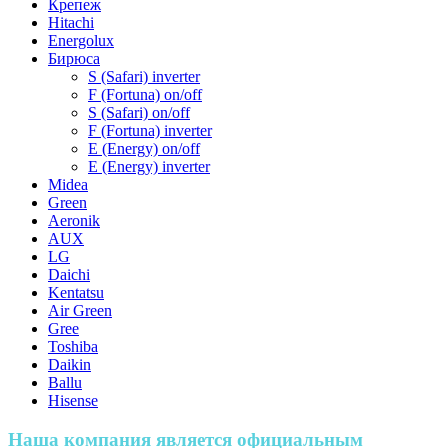
Крепеж
Hitachi
Energolux
Бирюса
S (Safari) inverter
F (Fortuna) on/off
S (Safari) on/off
F (Fortuna) inverter
E (Energy) on/off
E (Energy) inverter
Midea
Green
Aeronik
AUX
LG
Daichi
Kentatsu
Air Green
Gree
Toshiba
Daikin
Ballu
Hisense
Наша компания является официальным