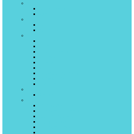
Aeronik
Legend inverter
Super
Air Green
HG2
IC2 inverter
AUX
D DC-inverter
D on\off
DE Gold inverter
FJ On\Off
J inverter
Kids
LK Smart DC-inverter
LK Smart On\off
Prime on\off
Axioma
B-series on\off
Ballu
ECO SMART invertor
Greenland DС Inverter
Lagoon DC inverter
Olympio Grace
Greenland On\Off
Lagoon On\Off