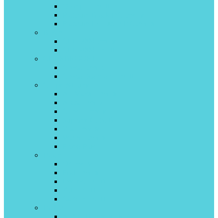
Olympio on\off
Platinum Black DC inverter
Platinum Evolution DCinverter
Bosch
CLL 5000 inverter
CLL 2000 on off
CHERBROOKE
Crystal invertor
Crystal Standard on\off
Cooper&Hunter
Air Master inverter
Arctic Inverter
Consol Inverter
Suprime G, S, B
Vital inverter
Winner inverter
Prima Plus
Daichi
O² inverter
Peak inverter
Everest on/off
ICE on/off
Carbon on/off
Daikin
ATXC-B inverter R-32