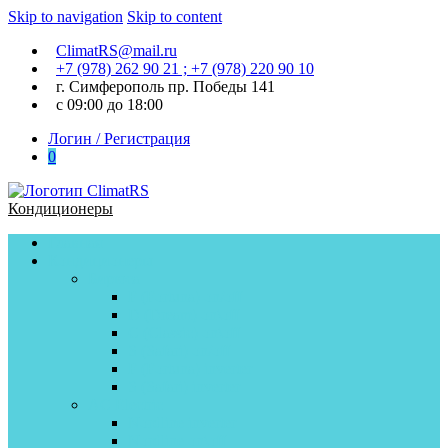
Skip to navigation
Skip to content
ClimatRS@mail.ru
+7 (978) 262 90 21 ; +7 (978) 220 90 10
г. Симферополь пр. Победы 141
с 09:00 до 18:00
Логин / Регистрация
0
Кондиционеры
Главная
Кондиционеры
Бирюса
F (Fortuna) on/off
D (Dream) on\off
C (Classic) on\off
S (Safari) on/off
F (Fortuna) inverter
S (Safari) inverter
AC Electric
Nordline inverter
Nordline on\off