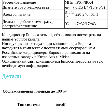
Расчетное давление
МПа
IPX4/IPX4
Диаметр труб, жидкость/газ
мм(")
6,35(1/4)/15,9(5/8)
В, Гц,
Электропитание
220-240, 50, 1
Ф
Диапазон рабочих температур,
°C
-7~32/17~43
обогрев/охлаждение
Кондиционер Бирюса отзывы, обзор можно посмотреть на
нашем Youtube канале.
Инструкция по эксплуатации кондиционера Бирюса
находится в комплекте с поставляемым оборудованием
Российские кондиционеры Бирюса производятся на
известных заводах в Китае Aux и Midea
Официальный сайт кондиционера Бирюса предоставил всю
необходимую информацию.
Детали
Обслуживающая площадь до
100 м²
Тип системы
on/off