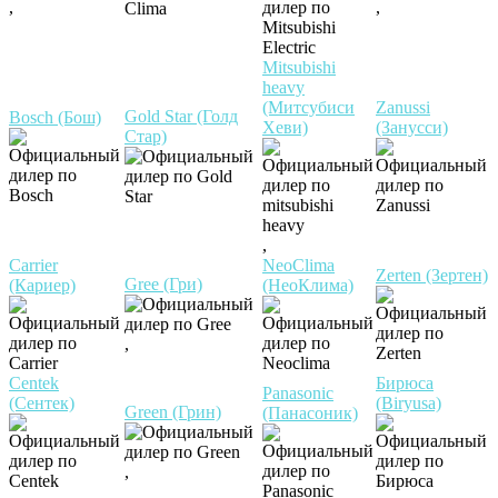
,
,
Mitsubishi
heavy
(Митсубиси
Zanussi
Gold Star (Голд
Bosch (Бош)
Хеви)
(Занусси)
Стар)
,
Carrier
NeoClima
Zerten (Зертен)
Gree (Гри)
(Кариер)
(НеоКлима)
,
Centek
Бирюса
Panasonic
(Сентек)
(Biryusa)
Green (Грин)
(Панасоник)
,