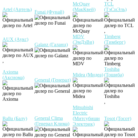
McQuay
TCL
Artel (Артель)
(МакКвей)
(ТэСиЭль)
Funai (Фунай)
,
MDV
Timberg
AUX (Аукс)
(ЭмДэВи)
(Тимберг)
Galanz (Галанц)
,
Toshiba
Axioma
Midea (Мидеа)
(Тошиба)
(Аксиома)
General (Генерал)
,
Mitsubishi
Electric
General Clima
Ballu (Балу)
(Митсубиши
Tosot (Тосот)
(Генерал Клима)
Электрик)