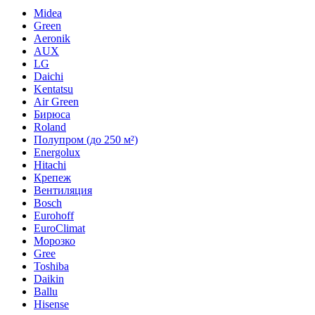
Midea
Green
Aeronik
AUX
LG
Daichi
Kentatsu
Air Green
Бирюса
Roland
Полупром (до 250 м²)
Energolux
Hitachi
Крепеж
Вентиляция
Bosch
Eurohoff
EuroClimat
Морозко
Gree
Toshiba
Daikin
Ballu
Hisense