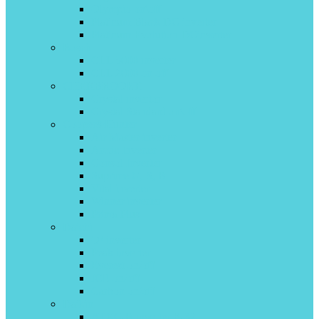
Olympio on\off
Platinum Black DC inverter
Platinum Evolution DCinverter
Bosch
CLL 5000 inverter
CLL 2000 on off
CHERBROOKE
Crystal invertor
Crystal Standard on\off
Cooper&Hunter
Air Master inverter
Arctic Inverter
Consol Inverter
Suprime G, S, B
Vital inverter
Winner inverter
Prima Plus
Daichi
O² inverter
Peak inverter
Everest on/off
ICE on/off
Carbon on/off
Daikin
ATXC-B inverter R-32