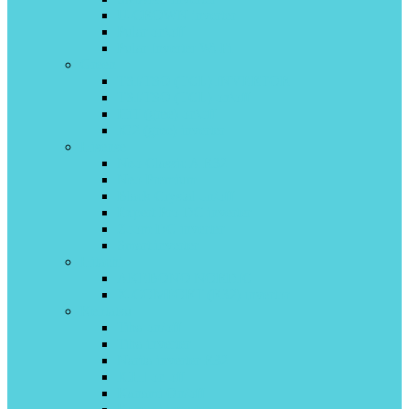
U-CROWN inverter
Pular on\off
Pular Inverter Wi-Fi
Green
TSI/TSO (TCL) INVERTOR
TSI/TSO (TCL) on\off
HiT (gree) on\off
IG2 (gree) inverter
Hisense
Neo Classic A R32
Neo Premium
Black Crystal on/off
Expert Pro DC inverter
Zoom DC inverter
Smart inverter
Hitachi
AKEBONO NORDIC
X-COMFORT (R32) invertor
Kentatsu
Tiba on/off
Tiba inverter
Narita inverter R32
ICHI on off
Kanami On/off