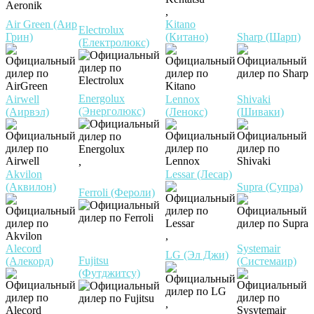
,
Air Green (Аир
Kitano
Electrolux
Грин)
(Китано)
Sharp (Шарп)
(Електролюкс)
Energolux
Airwell
Lennox
Shivaki
(Энерголюкс)
(Аирвэл)
(Ленокс)
(Шиваки)
,
Akvilon
Lessar (Лесар)
(Аквилон)
Supra (Супра)
Ferroli (Фероли)
,
Alecord
Systemair
LG (Эл Джи)
Fujitsu
(Алекорд)
(Системаир)
(Футджитсу)
,