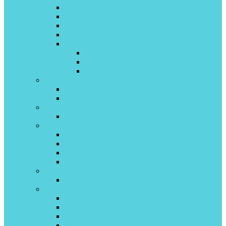
ATX-KV Siesta
FTXB-C
FTXM-M (ATXM-N)
FTXS-K
Stylish R-32 inverter
White
Silver
Black Wood
EcoStar
SPARK Inverter
SPARK on\off
Electrolux
MONACO Super DC Inverter
Energolux
CHAMPERY inverter
ZURICH4 Full DC-inverter
LAUSANNE on\off
BERN LE Full DC-inverter
General Fujitsu
ECO RANGE
Gree
BORA On\off
FAIRY On\off
BORA inverter
SMART Inverter