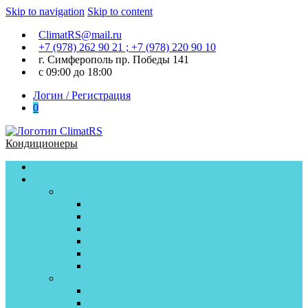
Skip to navigation
Skip to content
ClimatRS@mail.ru
+7 (978) 262 90 21 ; +7 (978) 220 90 10
г. Симферополь пр. Победы 141
с 09:00 до 18:00
Логин / Регистрация
0
Кондиционеры
Главная
Кондиционеры
Бирюса
F (Fortuna) on/off
D (Dream) on\off
C (Classic) on\off
S (Safari) on/off
F (Fortuna) inverter
S (Safari) inverter
AC Electric
Nordline inverter
Nordline on\off