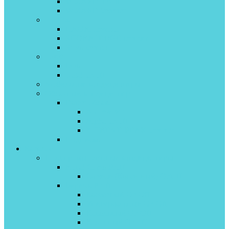
WIZARD on\off
WIZARD inverter
Toshiba
HAORI invertor
SHORAI EDGE inverter
Seiya invertor
Tosot
Lyra
Natal on/off
Мобильные кондиционеры
Облачный кондиционер
Daichi облако
Air inverter
Alpha on/off
X-TREME PEAK inveretr
Подписка
Каталог
Полупромышленные кондиционеры
Royal Clima Proff
Cassette (Кассетный) On\off
Бирюса Proff
Кассетный On Off
Универсальный On Off
Канальный On Off
Колонный On off