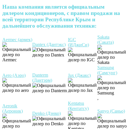
Наша компания является официальным
дилером кондиционеров, с правом продажи на
всей территории Республике Крым и
дальнейшего обслуживания техники:
Sakata
Aermec (армек)
IGC
(Саката)
Dantex (Дантэкс)
(ИДжиСи)
Samsung
(Самсунг)
Danterm
Aero (Аэро)
Jax (Джакс)
(Дантэрм)
,
Kentatsu
Aeronik
(Кентатсу)
(Аероник)
Sanyo (Саньо)
Denko (Дэнко)