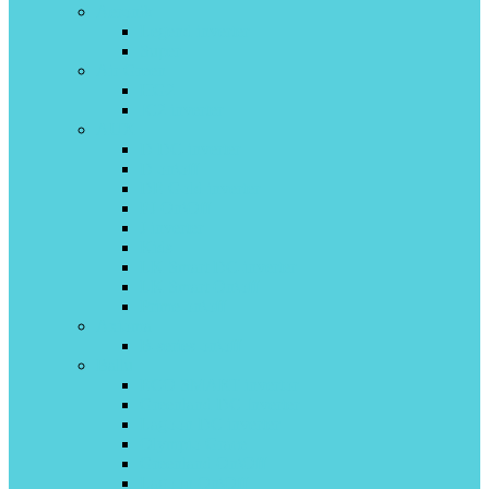
Aeronik
Legend inverter
Super
Air Green
HG2
IC2 inverter
AUX
D DC-inverter
D on\off
DE Gold inverter
FJ On\Off
J inverter
Kids
LK Smart DC-inverter
LK Smart On\off
Prime on\off
Axioma
B-series on\off
Ballu
ECO SMART invertor
Greenland DС Inverter
Lagoon DC inverter
Olympio Grace
Greenland On\Off
Lagoon On\Off