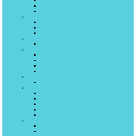
Kanami inverter
Quantum On/off
Turin inverter
Lessar
Amigo inverter
Cool+ On\Off
Ego inverter
LG
ProCool inverter
Midea
Primary On/off
Primary inverter
Paramount On/off
Paramount inverter
Pioneer
Artis
Quattroclima
BERGAMO on/off
Monsone invertor
VENTO on/off
Ferrara invertor
VERONA invertor
Roland
Favorite II on\off
Favorite II inverter