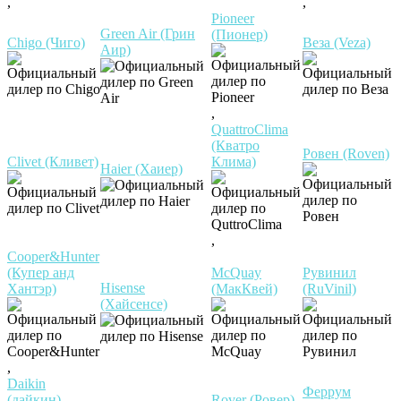
,
,
Pioneer
Green Air (Грин
(Пионер)
Chigo (Чиго)
Веза (Veza)
Аир)
,
QuattroClima
(Кватро
Ровен (Roven)
Clivet (Кливет)
Клима)
Haier (Хаиер)
,
Cooper&Hunter
(Купер анд
McQuay
Рувинил
Hisense
Хантэр)
(МакКвей)
(RuVinil)
(Хайсенсе)
,
Daikin
Феррум
(дайкин)
Rover (Ровер)