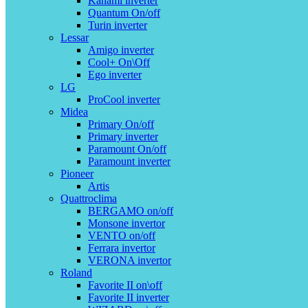
Kanami inverter
Quantum On/off
Turin inverter
Lessar
Amigo inverter
Cool+ On\Off
Ego inverter
LG
ProCool inverter
Midea
Primary On/off
Primary inverter
Paramount On/off
Paramount inverter
Pioneer
Artis
Quattroclima
BERGAMO on/off
Monsone invertor
VENTO on/off
Ferrara invertor
VERONA invertor
Roland
Favorite II on\off
Favorite II inverter