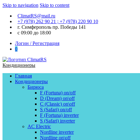
Skip to navigation
Skip to content
ClimatRS@mail.ru
+7 (978) 262 90 21 ; +7 (978) 220 90 10
г. Симферополь пр. Победы 141
с 09:00 до 18:00
Логин / Регистрация
0
Кондиционеры
Главная
Кондиционеры
Бирюса
F (Fortuna) on/off
D (Dream) on\off
C (Classic) on\off
S (Safari) on/off
F (Fortuna) inverter
S (Safari) inverter
AC Electric
Nordline inverter
Nordline on\off