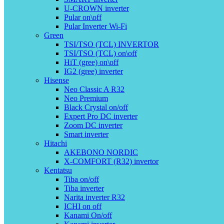
U-CROWN inverter
Pular on\off
Pular Inverter Wi-Fi
Green
TSI/TSO (TCL) INVERTOR
TSI/TSO (TCL) on\off
HiT (gree) on\off
IG2 (gree) inverter
Hisense
Neo Classic A R32
Neo Premium
Black Crystal on/off
Expert Pro DC inverter
Zoom DC inverter
Smart inverter
Hitachi
AKEBONO NORDIC
X-COMFORT (R32) invertor
Kentatsu
Tiba on/off
Tiba inverter
Narita inverter R32
ICHI on off
Kanami On/off