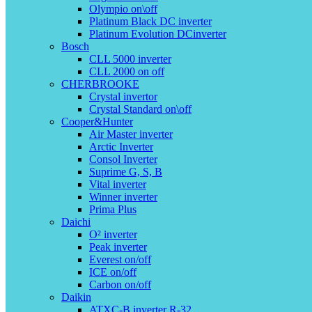
Olympio on\off
Platinum Black DC inverter
Platinum Evolution DCinverter
Bosch
CLL 5000 inverter
CLL 2000 on off
CHERBROOKE
Crystal invertor
Crystal Standard on\off
Cooper&Hunter
Air Master inverter
Arctic Inverter
Consol Inverter
Suprime G, S, B
Vital inverter
Winner inverter
Prima Plus
Daichi
O² inverter
Peak inverter
Everest on/off
ICE on/off
Carbon on/off
Daikin
ATXC-B inverter R-32