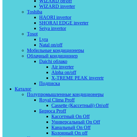
WIZARD on\off
WIZARD inverter
Toshiba
HAORI invertor
SHORAI EDGE inverter
Seiya invertor
Tosot
Lyra
Natal on/off
Мобильные кондиционеры
Облачный кондиционер
Daichi облако
Air inverter
Alpha on/off
X-TREME PEAK inveretr
Подписка
Каталог
Полупромышленные кондиционеры
Royal Clima Proff
Cassette (Кассетный) On\off
Бирюса Proff
Кассетный On Off
Универсальный On Off
Канальный On Off
Колонный On off