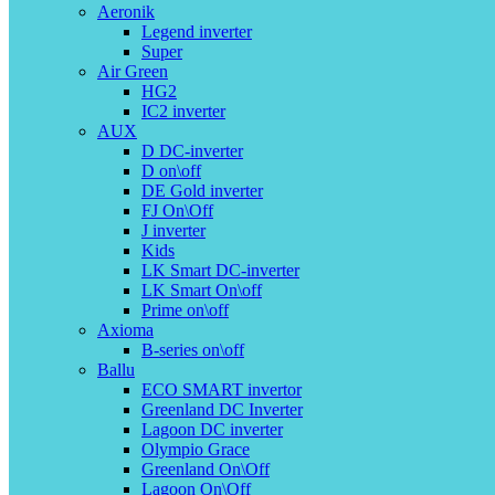
Aeronik
Legend inverter
Super
Air Green
HG2
IC2 inverter
AUX
D DC-inverter
D on\off
DE Gold inverter
FJ On\Off
J inverter
Kids
LK Smart DC-inverter
LK Smart On\off
Prime on\off
Axioma
B-series on\off
Ballu
ECO SMART invertor
Greenland DС Inverter
Lagoon DC inverter
Olympio Grace
Greenland On\Off
Lagoon On\Off