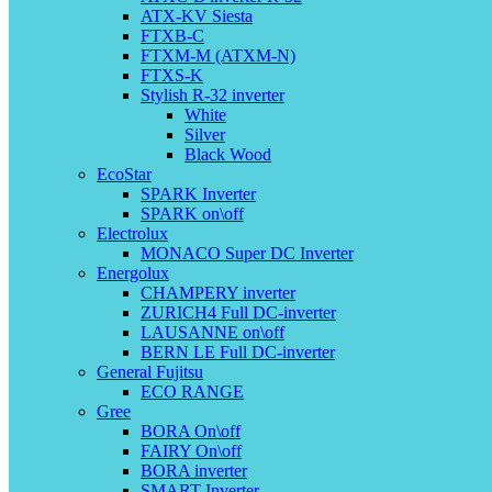
ATX-KV Siesta
FTXB-C
FTXM-M (ATXM-N)
FTXS-K
Stylish R-32 inverter
White
Silver
Black Wood
EcoStar
SPARK Inverter
SPARK on\off
Electrolux
MONACO Super DC Inverter
Energolux
CHAMPERY inverter
ZURICH4 Full DC-inverter
LAUSANNE on\off
BERN LE Full DC-inverter
General Fujitsu
ECO RANGE
Gree
BORA On\off
FAIRY On\off
BORA inverter
SMART Inverter