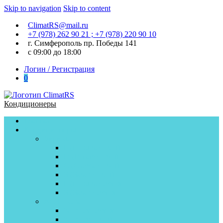
Skip to navigation
Skip to content
ClimatRS@mail.ru
+7 (978) 262 90 21 ; +7 (978) 220 90 10
г. Симферополь пр. Победы 141
с 09:00 до 18:00
Логин / Регистрация
0
Кондиционеры
Главная
Кондиционеры
Бирюса
F (Fortuna) on/off
D (Dream) on\off
C (Classic) on\off
S (Safari) on/off
F (Fortuna) inverter
S (Safari) inverter
AC Electric
Nordline inverter
Nordline on\off