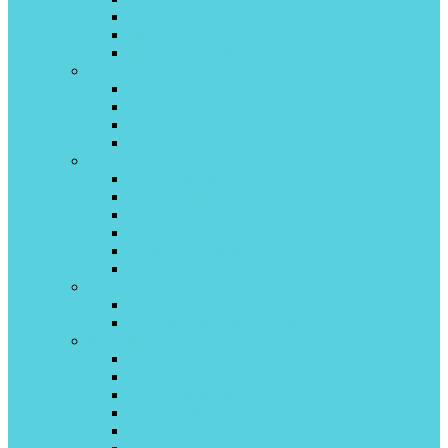
U-CROWN inverter
Pular on\off
Pular Inverter Wi-Fi
Green
TSI/TSO (TCL) INVERTOR
TSI/TSO (TCL) on\off
HiT (gree) on\off
IG2 (gree) inverter
Hisense
Neo Classic A R32
Neo Premium
Black Crystal on/off
Expert Pro DC inverter
Zoom DC inverter
Smart inverter
Hitachi
AKEBONO NORDIC
X-COMFORT (R32) invertor
Kentatsu
Tiba on/off
Tiba inverter
Narita inverter R32
ICHI on off
Kanami On/off