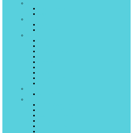
Aeronik
Legend inverter
Super
Air Green
HG2
IC2 inverter
AUX
D DC-inverter
D on\off
DE Gold inverter
FJ On\Off
J inverter
Kids
LK Smart DC-inverter
LK Smart On\off
Prime on\off
Axioma
B-series on\off
Ballu
ECO SMART invertor
Greenland DС Inverter
Lagoon DC inverter
Olympio Grace
Greenland On\Off
Lagoon On\Off