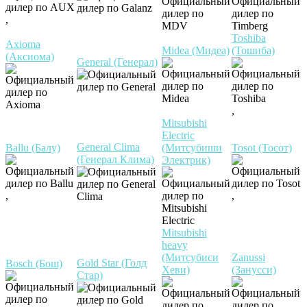
,
Toshiba
Axioma
Midea (Мидеа)
(Тошиба)
(Аксиома)
General (Генерал)
,
Mitsubishi
Electric
General Clima
Ballu (Балу)
(Митсубиши
Tosot (Тосот)
(Генерал Клима)
Электрик)
,
,
Mitsubishi
heavy
(Митсубиси
Zanussi
Gold Star (Голд
Bosch (Бош)
Хеви)
(Занусси)
Стар)