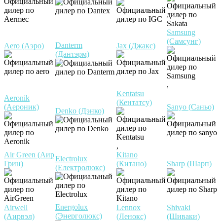
Samsung
(Самсунг)
Danterm
Aero (Аэро)
Jax (Джакс)
(Дантэрм)
,
Kentatsu
Aeronik
(Кентатсу)
(Аероник)
Sanyo (Саньо)
Denko (Дэнко)
,
Air Green (Аир
Kitano
Electrolux
Грин)
(Китано)
Sharp (Шарп)
(Електролюкс)
Energolux
Airwell
Lennox
Shivaki
(Энерголюкс)
(Аирвэл)
(Ленокс)
(Шиваки)