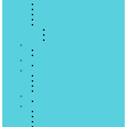
ATX-KV Siesta
FTXB-C
FTXM-M (ATXM-N)
FTXS-K
Stylish R-32 inverter
White
Silver
Black Wood
EcoStar
SPARK Inverter
SPARK on\off
Electrolux
MONACO Super DC Inverter
Energolux
CHAMPERY inverter
ZURICH4 Full DC-inverter
LAUSANNE on\off
BERN LE Full DC-inverter
General Fujitsu
ECO RANGE
Gree
BORA On\off
FAIRY On\off
BORA inverter
SMART Inverter