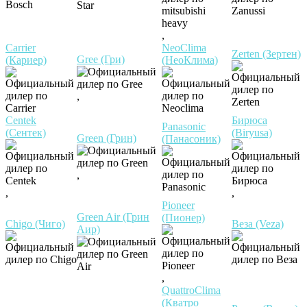
,
Carrier
NeoClima
Zerten (Зертен)
Gree (Гри)
(Кариер)
(НеоКлима)
,
Centek
Бирюса
Panasonic
(Сентек)
(Biryusa)
Green (Грин)
(Панасоник)
,
,
,
Pioneer
Green Air (Грин
(Пионер)
Chigo (Чиго)
Веза (Veza)
Аир)
,
QuattroClima
(Кватро