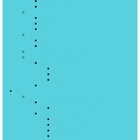
WIZARD on\off
WIZARD inverter
Toshiba
HAORI invertor
SHORAI EDGE inverter
Seiya invertor
Tosot
Lyra
Natal on/off
Мобильные кондиционеры
Облачный кондиционер
Daichi облако
Air inverter
Alpha on/off
X-TREME PEAK inveretr
Подписка
Каталог
Полупромышленные кондиционеры
Royal Clima Proff
Cassette (Кассетный) On\off
Бирюса Proff
Кассетный On Off
Универсальный On Off
Канальный On Off
Колонный On off