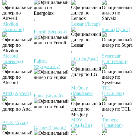
,
Akvilon
Lessar (Лесар)
(Аквилон)
Supra (Супра)
Ferroli (Фероли)
,
Alecord
Systemair
LG (Эл Джи)
Fujitsu
(Алекорд)
(Системаир)
(Футджитсу)
,
McQuay
TCL
Artel (Артель)
(МакКвей)
(ТэСиЭль)
Funai (Фунай)
,
MDV
Timberg
AUX (Аукс)
(ЭмДэВи)
(Тимберг)
Galanz (Галанц)