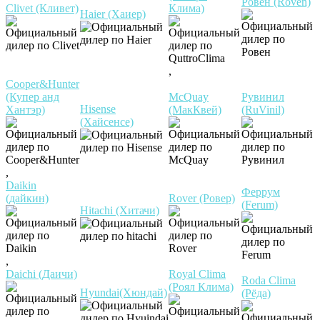
Ровен (Roven)
Clivet (Кливет)
Клима)
Haier (Хаиер)
,
Cooper&Hunter
(Купер анд
McQuay
Рувинил
Hisense
Хантэр)
(МакКвей)
(RuVinil)
(Хайсенсе)
,
Daikin
Феррум
(дайкин)
Rover (Ровер)
(Ferum)
Hitachi (Хитачи)
,
Daichi (Даичи)
Royal Clima
Roda Clima
(Роял Клима)
Hyundai(Хюндай)
(Рёда)