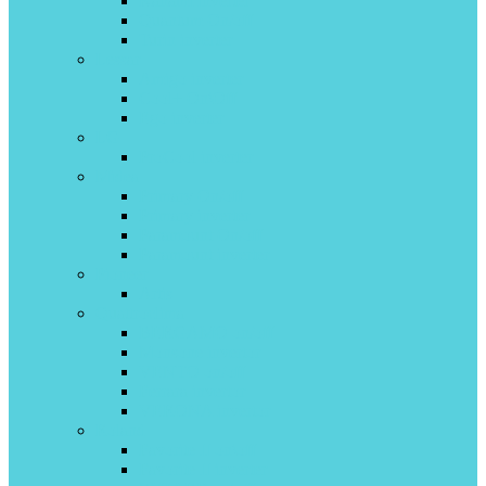
Kanami inverter
Quantum On/off
Turin inverter
Lessar
Amigo inverter
Cool+ On\Off
Ego inverter
LG
ProCool inverter
Midea
Primary On/off
Primary inverter
Paramount On/off
Paramount inverter
Pioneer
Artis
Quattroclima
BERGAMO on/off
Monsone invertor
VENTO on/off
Ferrara invertor
VERONA invertor
Roland
Favorite II on\off
Favorite II inverter