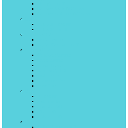
Olympio on\off
Platinum Black DC inverter
Platinum Evolution DCinverter
Bosch
CLL 5000 inverter
CLL 2000 on off
CHERBROOKE
Crystal invertor
Crystal Standard on\off
Cooper&Hunter
Air Master inverter
Arctic Inverter
Consol Inverter
Suprime G, S, B
Vital inverter
Winner inverter
Prima Plus
Daichi
O² inverter
Peak inverter
Everest on/off
ICE on/off
Carbon on/off
Daikin
ATXC-B inverter R-32