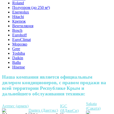
Roland
Полупром (до 250 м²)
Energolux
Hitachi
Крепеж
Вентиляция
Bosch
Eurohoff
EuroClimat
Морозко
Gree
Toshiba
Daikin
Ballu
Hisense
Наша компания является официальным
дилером кондиционеров, с правом продажи на
всей территории Республике Крым и
дальнейшего обслуживания техники:
Sakata
Aermec (армек)
IGC
(Саката)
Dantex (Дантэкс)
(ИДжиСи)