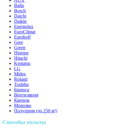
AUX
Ballu
Bosch
Daichi
Daikin
Energolux
EuroClimat
Eurohoff
Gree
Green
Hisense
Hitachi
Kentatsu
LG
Midea
Roland
Toshiba
Бирюса
Вентиляция
Крепеж
Морозко
Полупром (до 250 м²)
Способы оплаты